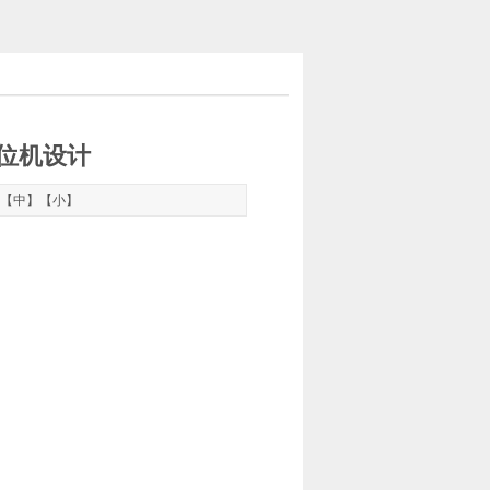
位机设计
【
中
】【
小
】